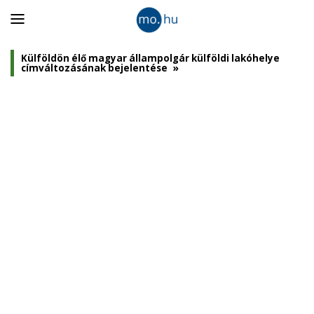
Panel
nyitása
Külföldön élő magyar állampolgár külföldi lakóhelye
címváltozásának bejelentése
»