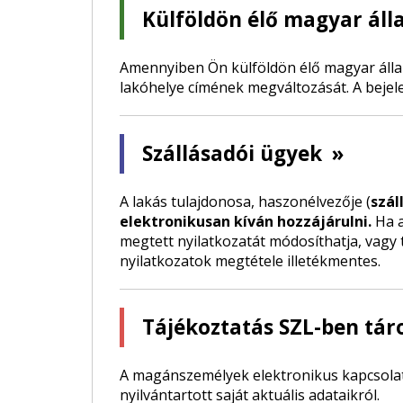
Külföldön élő magyar áll
Amennyiben Ön külföldön élő magyar államp
lakóhelye címének megváltozását. A bejelen
Szállásadói ügyek
»
A lakás tulajdonosa, haszonélvezője (
szál
elektronikusan kíván hozzájárulni.
Ha a
megtett nyilatkozatát módosíthatja, vagy t
nyilatkozatok megtétele illetékmentes.
Tájékoztatás SZL-ben tár
A magánszemélyek elektronikus kapcsolatt
nyilvántartott saját aktuális adataikról.