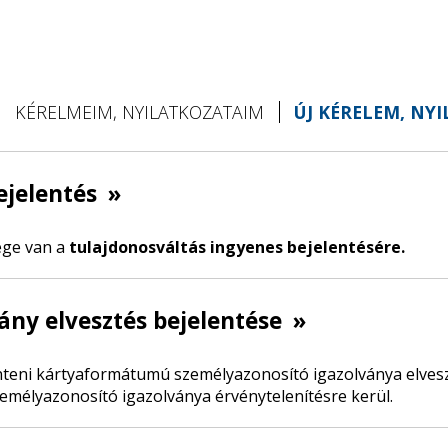
KÉRELMEIM, NYILATKOZATAIM
ÚJ KÉRELEM, NY
ejelentés
»
ége van a
tulajdonosváltás ingyenes bejelentésére.
ány elvesztés bejelentése
»
teni kártyaformátumú személyazonosító igazolványa elveszt
emélyazonosító igazolványa érvénytelenítésre kerül.