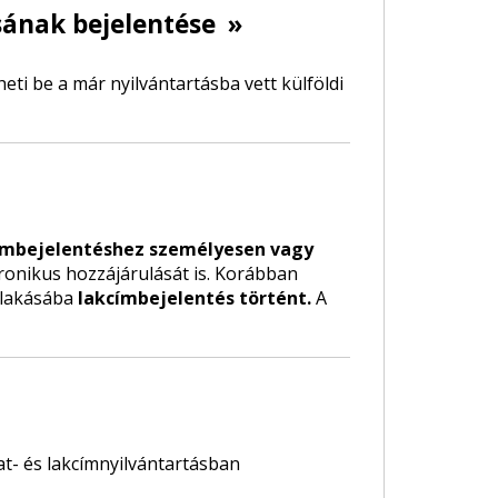
sának bejelentése
»
ti be a már nyilvántartásba vett külföldi
ímbejelentéshez személyesen vagy
tronikus hozzájárulását is. Korábban
a lakásába
lakcímbejelentés történt.
A
t- és lakcímnyilvántartásban