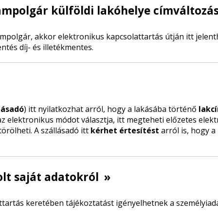
ampolgár külföldi lakóhelye címváltozá
olgár, akkor elektronikus kapcsolattartás útján itt jelenthe
tés díj- és illetékmentes.
lásadó
) itt nyilatkozhat arról, hogy a lakásába történő
lakc
z elektronikus módot választja, itt megteheti előzetes elek
örölheti. A szállásadó itt
kérhet értesítést
arról is, hogy 
olt saját adatokról
»
artás keretében tájékoztatást igényelhetnek a személyiada