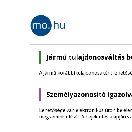
Jármű tulajdonosváltás b
A jármű korábbi tulajdonosaként lehetős
Személyazonosító igazolv
Lehetősége van elektronikus úton bejelen
megsemmisülését. A bejelentés alapján sz