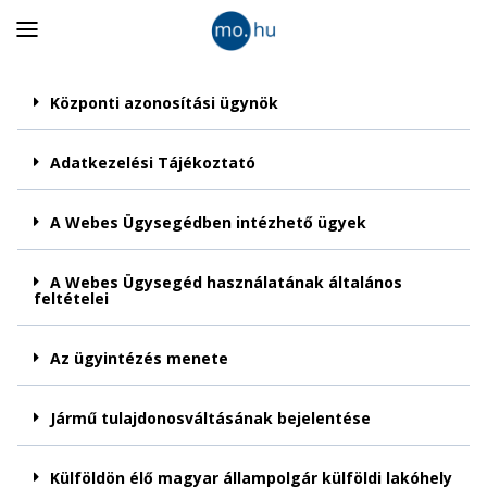
Panel
nyitása
Központi azonosítási ügynök
Adatkezelési Tájékoztató
A Webes Ügysegédben intézhető ügyek
A Webes Ügysegéd használatának általános
feltételei
Az ügyintézés menete
Jármű tulajdonosváltásának bejelentése
Külföldön élő magyar állampolgár külföldi lakóhely