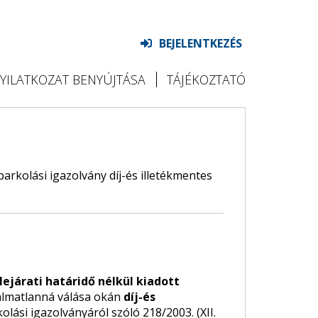
BEJELENTKEZÉS
NYILATKOZAT BENYÚJTÁSA
TÁJÉKOZTATÓ
arkolási igazolvány díj-és illetékmentes
e lejárati határidő nélkül kiadott
kalmatlanná válása okán
díj-és
ási igazolványáról szóló 218/2003. (XII.