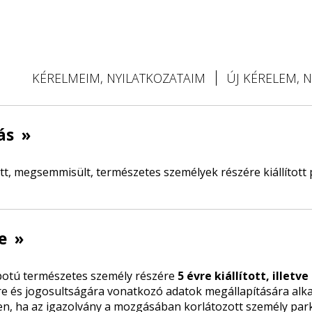
KÉRELMEIM, NYILATKOZATAIM
ÚJ KÉRELEM, 
lás
»
tt, megsemmisült, természetes személyek részére kiállított p
re
»
apotú természetes személy részére
5 évre kiállított, illetv
ére és jogosultságára vonatkozó adatok megállapítására al
n, ha az igazolvány a mozgásában korlátozott személy parkol