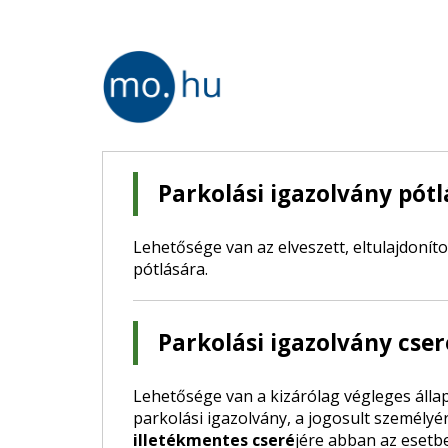
Parkolási igazolvány pót
Lehetősége van az elveszett, eltulajdoníto
pótlására.
Parkolási igazolvány cse
Lehetősége van a kizárólag végleges áll
parkolási igazolvány, a jogosult személy
illetékmentes cseré
jére abban az esetbe