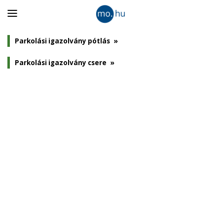
Panel
nyitása
Parkolási igazolvány pótlás
»
Parkolási igazolvány csere
»