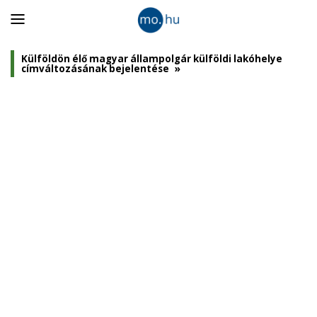
Panel
nyitása
Külföldön élő magyar állampolgár külföldi lakóhelye
címváltozásának bejelentése
»