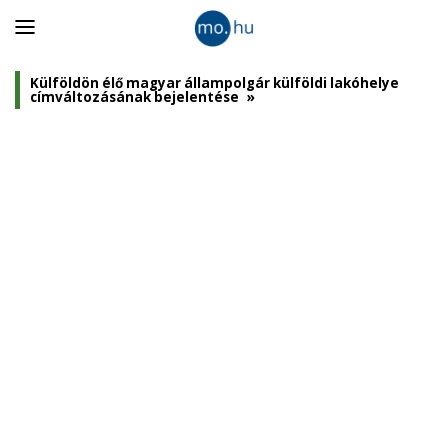
Panel
nyitása
Külföldön élő magyar állampolgár külföldi lakóhelye
címváltozásának bejelentése
»