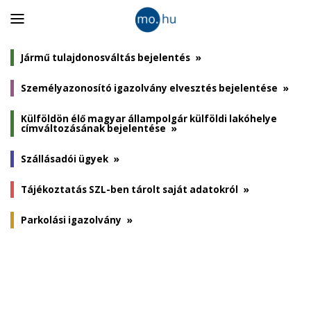
Panel
nyitása
Jármű tulajdonosváltás bejelentés
»
Személyazonosító igazolvány elvesztés bejelentése
»
Külföldön élő magyar állampolgár külföldi lakóhelye
címváltozásának bejelentése
»
Szállásadói ügyek
»
Tájékoztatás SZL-ben tárolt saját adatokról
»
Parkolási igazolvány
»