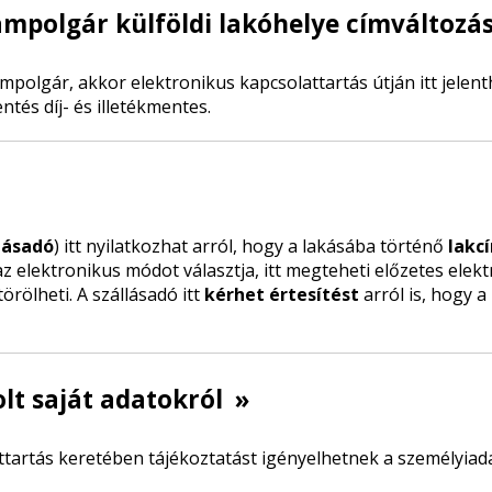
ampolgár külföldi lakóhelye címváltozá
olgár, akkor elektronikus kapcsolattartás útján itt jelenthe
tés díj- és illetékmentes.
lásadó
) itt nyilatkozhat arról, hogy a lakásába történő
lakc
z elektronikus módot választja, itt megteheti előzetes elek
örölheti. A szállásadó itt
kérhet értesítést
arról is, hogy 
olt saját adatokról
»
artás keretében tájékoztatást igényelhetnek a személyiada