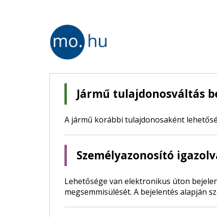
Jármű tulajdonosváltás b
A jármű korábbi tulajdonosaként lehetős
Személyazonosító igazolv
Lehetősége van elektronikus úton bejelen
megsemmisülését. A bejelentés alapján sz