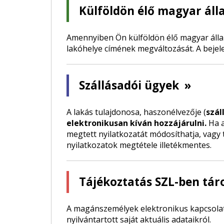
Külföldön élő magyar áll
Amennyiben Ön külföldön élő magyar államp
lakóhelye címének megváltozását. A bejelen
Szállásadói ügyek
»
A lakás tulajdonosa, haszonélvezője (
szál
elektronikusan kíván hozzájárulni.
Ha a
megtett nyilatkozatát módosíthatja, vagy t
nyilatkozatok megtétele illetékmentes.
Tájékoztatás SZL-ben tár
A magánszemélyek elektronikus kapcsolatt
nyilvántartott saját aktuális adataikról.