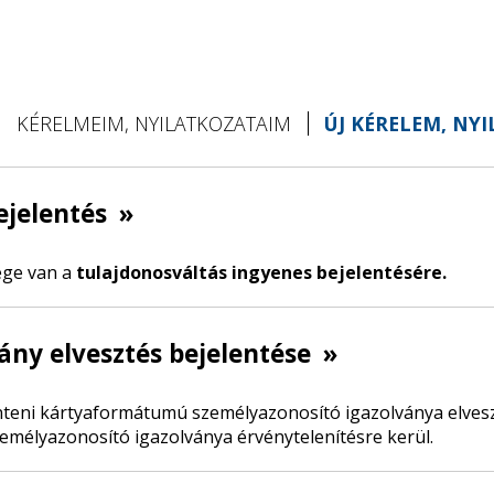
KÉRELMEIM, NYILATKOZATAIM
ÚJ KÉRELEM, NY
ejelentés
»
ége van a
tulajdonosváltás ingyenes bejelentésére.
ány elvesztés bejelentése
»
teni kártyaformátumú személyazonosító igazolványa elveszt
emélyazonosító igazolványa érvénytelenítésre kerül.