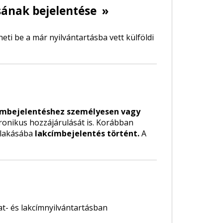
sának bejelentése
»
ti be a már nyilvántartásba vett külföldi
ímbejelentéshez személyesen vagy
tronikus hozzájárulását is. Korábban
a lakásába
lakcímbejelentés történt.
A
t- és lakcímnyilvántartásban