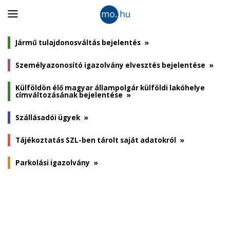
Panel
nyitása
Jármű tulajdonosváltás bejelentés
»
Személyazonosító igazolvány elvesztés bejelentése
»
Külföldön élő magyar állampolgár külföldi lakóhelye
címváltozásának bejelentése
»
Szállásadói ügyek
»
Tájékoztatás SZL-ben tárolt saját adatokról
»
Parkolási igazolvány
»