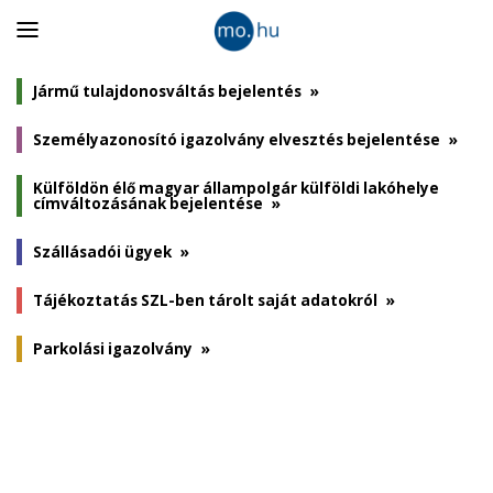
Panel
nyitása
Jármű tulajdonosváltás bejelentés
»
Személyazonosító igazolvány elvesztés bejelentése
»
Külföldön élő magyar állampolgár külföldi lakóhelye
címváltozásának bejelentése
»
Szállásadói ügyek
»
Tájékoztatás SZL-ben tárolt saját adatokról
»
Parkolási igazolvány
»